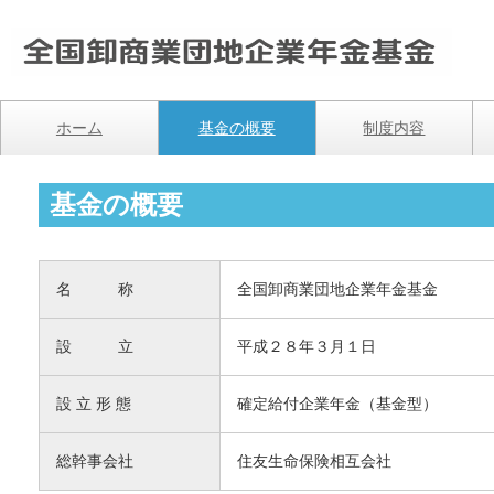
基金の概要
名 称
全国卸商業団地企業年金基金
設 立
平成２８年３月１日
設 立 形 態
確定給付企業年金（基金型）
総幹事会社
住友生命保険相互会社